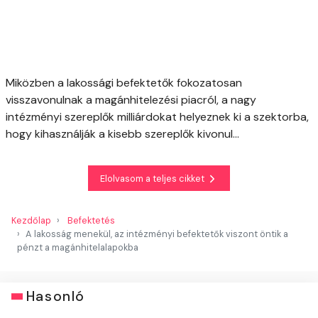
Miközben a lakossági befektetők fokozatosan
visszavonulnak a magánhitelezési piacról, a nagy
intézményi szereplők milliárdokat helyeznek ki a szektorba,
hogy kihasználják a kisebb szereplők kivonul...
Elolvasom a teljes cikket
Kezdőlap
Befektetés
A lakosság menekül, az intézményi befektetők viszont öntik a
pénzt a magánhitelalapokba
Hasonló