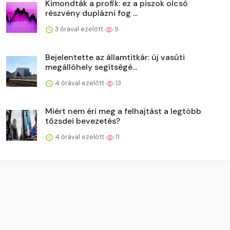
Kimondták a profik: ez a piszok olcsó
részvény duplázni fog ...
3 órával ezelőtt
9
Bejelentette az államtitkár: új vasúti
megállóhely segítségé...
4 órával ezelőtt
13
Miért nem éri meg a felhajtást a legtöbb
tőzsdei bevezetés?
4 órával ezelőtt
11