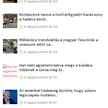
6 nappal ezelőtt
123
Kötelezővé tenné a holttérfigyelőt Karácsony
a halálos körűt...
6 nappal ezelőtt
123
Milliárdos trendváltás a magyar Tescónál, a
szemünk előtt za...
6 nappal ezelőtt
114
Hat nem egyetemi kekva megy a kukába,
többnek a sorsa még bi...
6 nappal ezelőtt
90
Az amerikai hadsereg közölte, hogy súlyos
légicsapás-hullámo...
6 nappal ezelőtt
67