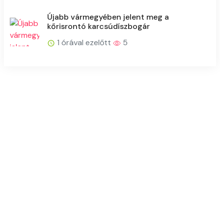
Újabb vármegyében jelent meg a
kőrisrontó karcsúdíszbogár
1 órával ezelőtt
5