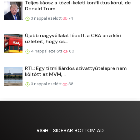
Teljes káosz a közel-keleti konfliktus körül, de
Donald Trum...
3 nappal ezelőtt
74
Újabb nagyvállalat lépett: a CBA arra kéri
üzleteit, hogy cs...
4 nappal ezelőtt
60
RTL: Egy tízmilliárdos szivattyútelepre nem
költött az MVM, ...
3 nappal ezelőtt
58
RIGHT SIDEBAR BOTTOM AD