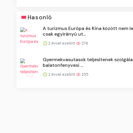
Hasonló
A turizmus Európa és Kína között nem l
csak egyirányú ut...
2 évvel ezelőtt
276
Gyermekvasutasok teljesítenek szolgála
balatonfenyvesi ...
2 évvel ezelőtt
255