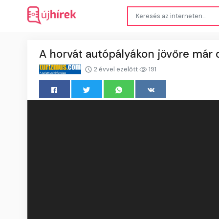
A horvát autópályákon jövőre már di
2 évvel ezelőtt
191