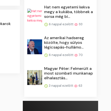
Hat nem egyetemi kekva
megy a kukába, többnek a
sorsa még bi...
ekarok
6 nappal ezelőtt
93
Az amerikai hadsereg
közölte, hogy súlyos
légicsapás-hullámo...
6 nappal ezelőtt
70
Magyar Péter: Felmerült a
most szombati munkanap
elhalasztás...
3 nappal ezelőtt
63