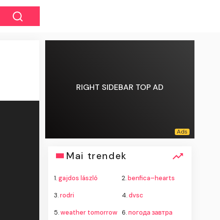
RIGHT SIDEBAR TOP AD
Mai trendek
1.
gajdos lászló
2.
benfica–hearts
3.
rodri
4.
dvsc
5.
weather tomorrow
6.
погода завтра