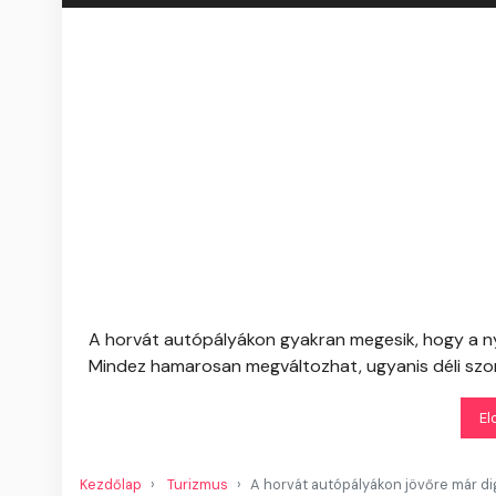
A horvát autópályákon gyakran megesik, hogy a nyá
Mindez hamarosan megváltozhat, ugyanis déli szom
El
Kezdőlap
Turizmus
A horvát autópályákon jövőre már digi