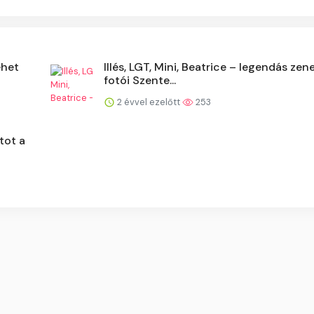
ehet
Illés, LGT, Mini, Beatrice – legendás zen
fotói Szente...
2 évvel ezelőtt
253
tot a