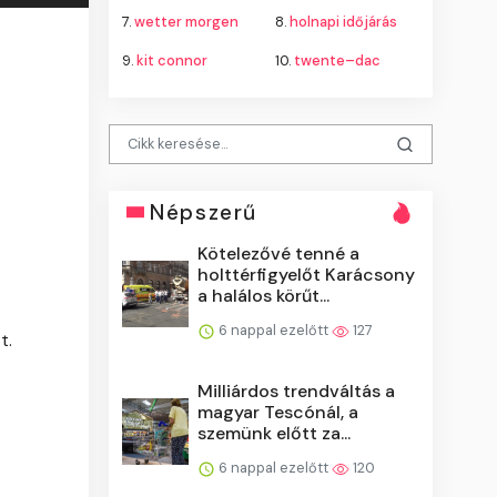
7.
wetter morgen
8.
holnapi időjárás
9.
kit connor
10.
twente–dac
Népszerű
Kötelezővé tenné a
holttérfigyelőt Karácsony
a halálos körűt...
6 nappal ezelőtt
127
t.
Milliárdos trendváltás a
magyar Tescónál, a
szemünk előtt za...
6 nappal ezelőtt
120