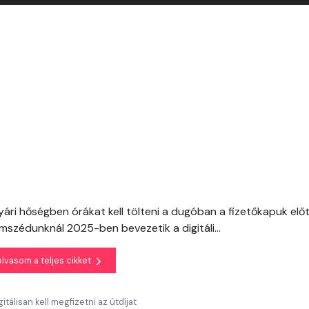
ri hőségben órákat kell tölteni a dugóban a fizetőkapuk előt
szédunknál 2025-ben bevezetik a digitáli...
olvasom a teljes cikket
tálisan kell megfizetni az útdíjat