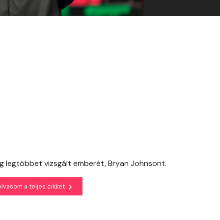
g legtöbbet vizsgált emberét, Bryan Johnsont.
olvasom a teljes cikket