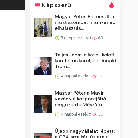
Népszerű
Magyar Péter: Felmerült a
most szombati munkanap
elhalasztás...
5 nappal ezelőtt
95
Teljes káosz a közel-keleti
konfliktus körül, de Donald
Trum...
4 nappal ezelőtt
90
Magyar Péter a Mavir
vezénylő központjából
megüzente Mészáro...
4 nappal ezelőtt
89
Újabb nagyvállalat lépett:
a CBA arra kéri üzleteit,