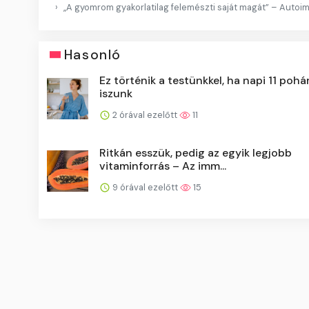
„A gyomrom gyakorlatilag felemészti saját magát” – Autoi
Hasonló
Ez történik a testünkkel, ha napi 11 pohár
iszunk
2 órával ezelőtt
11
Ritkán esszük, pedig az egyik legjobb
vitaminforrás – Az imm...
9 órával ezelőtt
15