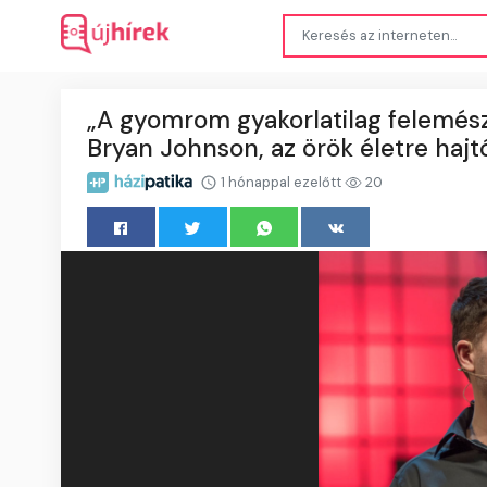
„A gyomrom gyakorlatilag felemés
Bryan Johnson, az örök életre hajtó
1 hónappal ezelőtt
20