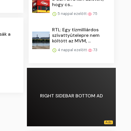
hogy cs...
5 nappal ezelőtt
75
RTL: Egy tízmilliárdos
sák a
szivattyútelepre nem
költött az MVM, ...
4 nappal ezelőtt
73
RIGHT SIDEBAR BOTTOM AD