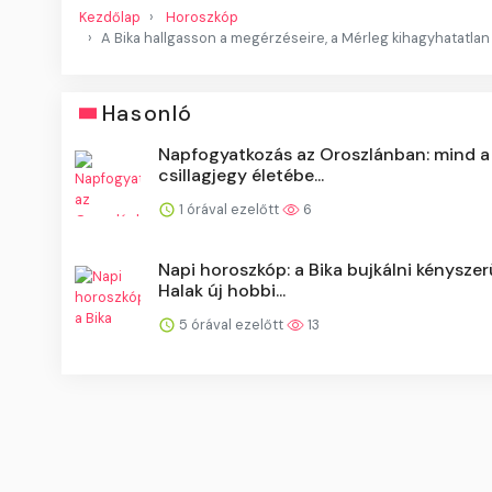
Kezdőlap
Horoszkóp
A Bika hallgasson a megérzéseire, a Mérleg kihagyhatatlan 
Hasonló
Napfogyatkozás az Oroszlánban: mind a
csillagjegy életébe...
1 órával ezelőtt
6
Napi horoszkóp: a Bika bujkálni kényszerü
Halak új hobbi...
5 órával ezelőtt
13