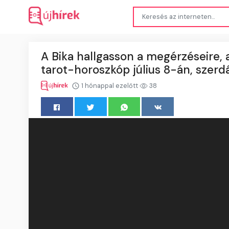
A Bika hallgasson a megérzéseire, a
tarot-horoszkóp július 8-án, szerd
1 hónappal ezelőtt
38