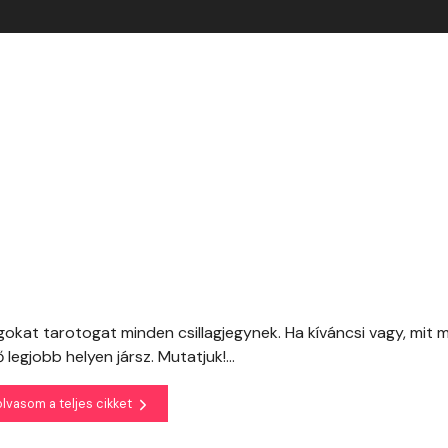
gokat tarotogat minden csillagjegynek. Ha kíváncsi vagy, mit 
legjobb helyen jársz. Mutatjuk!...
olvasom a teljes cikket