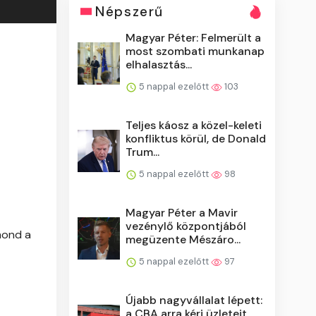
Népszerű
Magyar Péter: Felmerült a
most szombati munkanap
elhalasztás...
5 nappal ezelőtt
103
Teljes káosz a közel-keleti
konfliktus körül, de Donald
Trum...
5 nappal ezelőtt
98
Magyar Péter a Mavir
vezénylő központjából
mond a
megüzente Mészáro...
5 nappal ezelőtt
97
Újabb nagyvállalat lépett:
a CBA arra kéri üzleteit,