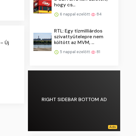
hogy cs...
6 nappal ezelőtt
84
RTL: Egy tízmilliárdos
szivattyútelepre nem
költött az MVM, ...
– Új
5 nappal ezelőtt
81
RIGHT SIDEBAR BOTTOM AD