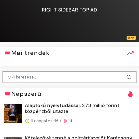
RIGHT SIDEBAR TOP AD
Mai trendek
Népszerű
Alapfokú nyelvtudással, 273 millió forint
közpénzből utazta ...
6 nappal ezelőtt
111
Kötelezővé tenné a holttérfigyelőt Karácsony