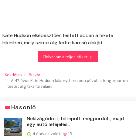
Kate Hudson elképesztően festett abban a fekete
bikiniben, mely szinte alig fedte karcsú alakját.
Elolvasom a teljes cikket
Kezdőlap
Bulvár
A 47 éves Kate Hudson falatnyi bikiniben pózolt a tengerparton:
testét alig takarta valami
Hasonló
Nekivágódott, felrepült, megpördült, majd
egy autó lefejelés...
4 órával ezelőtt
15