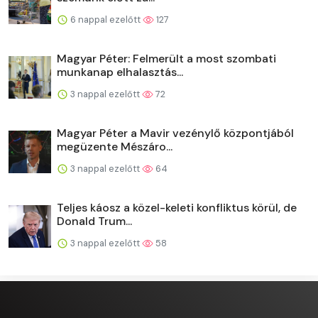
6 nappal ezelőtt
127
Magyar Péter: Felmerült a most szombati
munkanap elhalasztás...
3 nappal ezelőtt
72
Magyar Péter a Mavir vezénylő központjából
megüzente Mészáro...
3 nappal ezelőtt
64
Teljes káosz a közel-keleti konfliktus körül, de
Donald Trum...
3 nappal ezelőtt
58