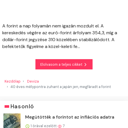
A forint a nap folyamán nem igazán mozdult el. A
kereskedés végére az euró-forint árfolyam 354,3, míg a
dollár-forint jegyzése 310 közelében stabilizálódott. A
befektetők figyelme a közel-keleti fe...
Elolvasom a teljes cikket
Kezdőlap
Deviza
40 éves mélypontra zuhant a japán jen, megfáradt a forint
Hasonló
Megütötték a forintot az inflációs adatra
1 órával ezelőtt
7