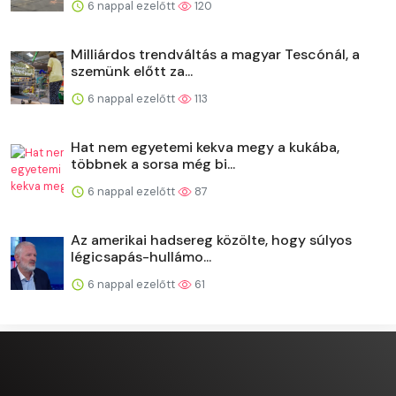
6 nappal ezelőtt
120
Milliárdos trendváltás a magyar Tescónál, a
szemünk előtt za...
6 nappal ezelőtt
113
Hat nem egyetemi kekva megy a kukába,
többnek a sorsa még bi...
6 nappal ezelőtt
87
Az amerikai hadsereg közölte, hogy súlyos
légicsapás-hullámo...
6 nappal ezelőtt
61