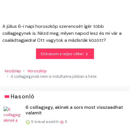
A július 6-i napi horoszkóp szerencsét ígér több
csillagjegynek is. Nézd meg, milyen napod lesz és mi vár a
családtagjaidra! Ott vagytok a mázlisták között?
Elolvasom a teljes cikket
Kezdőlap
Horoszkóp
4 csillagjegynek nem is indulhatna jobban a hete
Hasonló
6 csillagjegy, akinek a sors most visszaadhat
valamit
5 órával ezelőtt
5