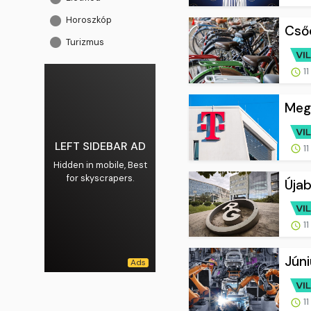
Horoszkóp
Csőd
Turizmus
11
Mege
LEFT SIDEBAR AD
11
Hidden in mobile, Best
for skyscrapers.
Újab
11
Júni
11