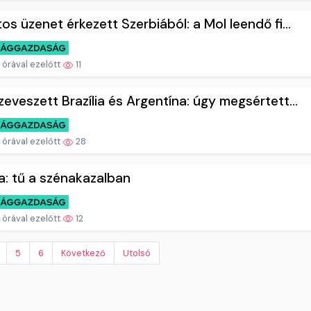
os üzenet érkezett Szerbiából: a Mol leendő fi...
 órával ezelőtt
11
eveszett Brazília és Argentína: úgy megsértett...
 órával ezelőtt
28
a: tű a szénakazalban
 órával ezelőtt
12
5
6
Következő
Utolsó