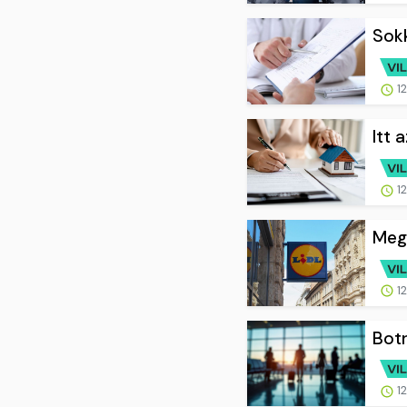
Sokk
12
Itt 
12
Megs
12
Botr
12