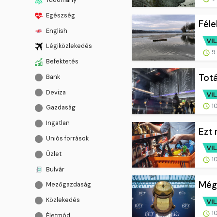
Egészség
Féle
English
Légiközlekedés
9 
Befektetés
Totá
Bank
Deviza
10
Gazdaság
Ingatlan
Ezt 
Uniós források
Üzlet
10
Bulvár
Még 
Mezőgazdaság
Közlekedés
10
Életmód