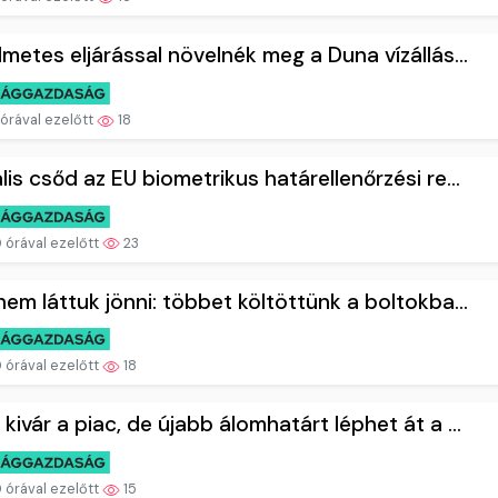
lmetes eljárással növelnék meg a Duna vízállás...
órával ezelőtt
18
lis csőd az EU biometrikus határellenőrzési re...
 órával ezelőtt
23
nem láttuk jönni: többet költöttünk a boltokba...
 órával ezelőtt
18
kivár a piac, de újabb álomhatárt léphet át a ...
 órával ezelőtt
15