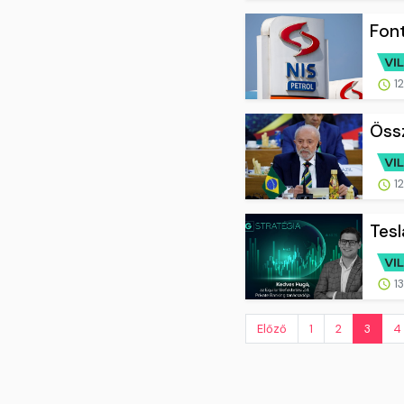
Font
12
Össz
12
Tesl
13
Előző
1
2
3
4