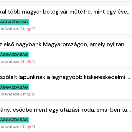
al több magyar beteg vár műtétre, mint egy éve...
 órával ezelőtt
12
az első nagybank Magyarországon, amely nyíltan...
 órával ezelőtt
18
zólalt lapunknak a legnagyobb kiskereskedelmi ...
 órával ezelőtt
21
ány: csődbe ment egy utazási iroda, sms-ben tu...
 órával ezelőtt
13