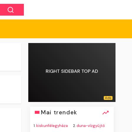
RIGHT SIDEBAR TOP AD
Mai trendek
1.
kiskunfélegyháza
2.
duna-vízgyűjtő