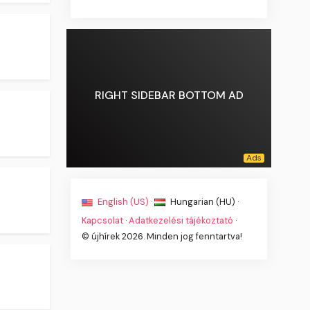
RIGHT SIDEBAR BOTTOM AD
English (US) ·
Hungarian (HU) ·
Kapcsolat
·
Adatkezelési tájékoztató
·
© újhírek 2026. Minden jog fenntartva!