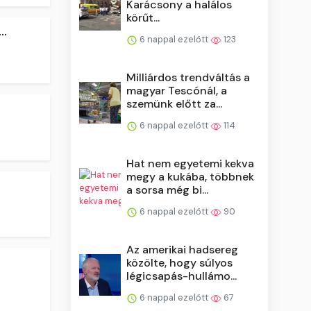
Karácsony a halálos
körűt...
..
6 nappal ezelőtt
123
Milliárdos trendváltás a
magyar Tescónál, a
szemünk előtt za...
6 nappal ezelőtt
114
Hat nem egyetemi kekva
megy a kukába, többnek
a sorsa még bi...
6 nappal ezelőtt
90
Az amerikai hadsereg
közölte, hogy súlyos
légicsapás-hullámo...
6 nappal ezelőtt
67