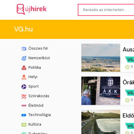
VG.hu
Ausz
Összes hír
Nemzetközi
9 
Politika
Helyi
Órák
Sport
Szórakozás
9 
Életmód
Eldő
Technológia
Kultúra
9 
Tudomány