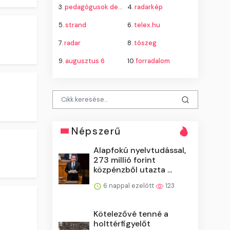
3.
pedagógusok demokratikus szakszervezete
4.
radarkép
5.
strand
6.
telex.hu
7.
radar
8.
tószeg
9.
augusztus 6
10.
forradalom
Népszerű
Alapfokú nyelvtudással,
273 millió forint
közpénzből utazta ...
6 nappal ezelőtt
123
Kötelezővé tenné a
holttérfigyelőt