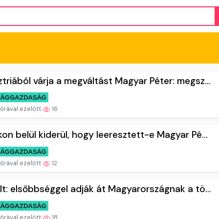
triából várja a megváltást Magyar Péter: megsz...
órával ezelőtt
16
on belül kiderül, hogy leeresztett-e Magyar Pé...
órával ezelőtt
12
lt: elsőbbséggel adják át Magyarországnak a tö...
órával ezelőtt
18