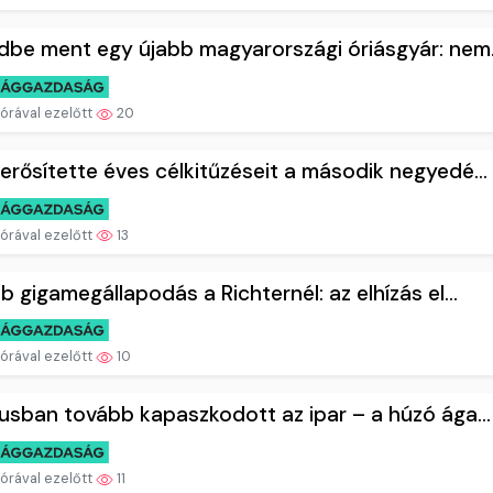
be ment egy újabb magyarországi óriásgyár: nem.
 órával ezelőtt
20
rősítette éves célkitűzéseit a második negyedé...
 órával ezelőtt
13
b gigamegállapodás a Richternél: az elhízás el...
 órával ezelőtt
10
usban tovább kapaszkodott az ipar – a húzó ága...
 órával ezelőtt
11