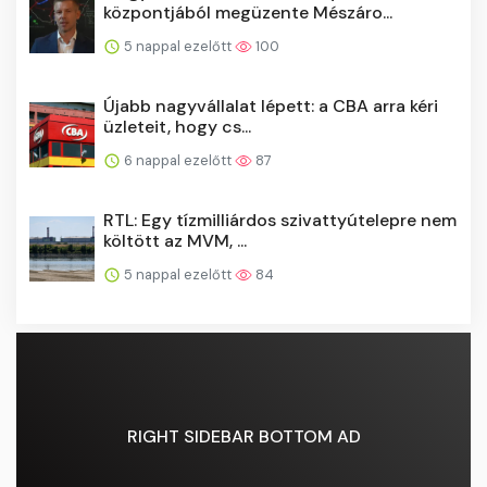
központjából megüzente Mészáro...
5 nappal ezelőtt
100
Újabb nagyvállalat lépett: a CBA arra kéri
üzleteit, hogy cs...
6 nappal ezelőtt
87
RTL: Egy tízmilliárdos szivattyútelepre nem
költött az MVM, ...
5 nappal ezelőtt
84
RIGHT SIDEBAR BOTTOM AD