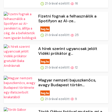
21 órával ezelőtt
16
Fizetni fognak a felhasználók a
Spotifyon az AI-ze...
21 órával ezelőtt
25
A hírek szerint ugyancsak jelölt
Vidéki prókátor g...
21 órával ezelőtt
12
Magyar nemzeti bajuszkenőcs,
avagy Budapest történ...
21 órával ezelőtt
9
Török Gábor fotóval mutatja, mi a