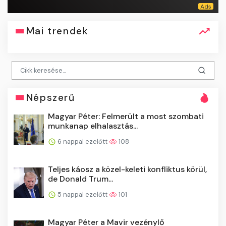
Mai trendek
Népszerű
Magyar Péter: Felmerült a most szombati
munkanap elhalasztás...
6 nappal ezelőtt
108
Teljes káosz a közel-keleti konfliktus körül,
de Donald Trum...
5 nappal ezelőtt
101
Magyar Péter a Mavir vezénylő