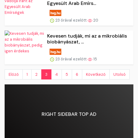
Egyesült Arab Emírs...
23 órával ezelőtt
20
Kevesen tudják, mi az a mikrobiális
biobányászat, ...
23 órával ezelőtt
15
Előző
1
2
3
4
5
6
Következő
Utolsó
RIGHT SIDEBAR TOP AD