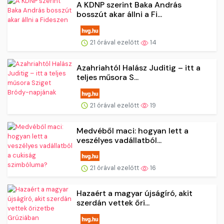
A KDNP szerint Baka András
bosszút akar állni a Fi...
21 órával ezelőtt
14
Azahriahtól Halász Juditig – itt a
teljes műsora S...
21 órával ezelőtt
19
Medvéből maci: hogyan lett a
veszélyes vadállatból...
21 órával ezelőtt
16
Hazaért a magyar újságíró, akit
szerdán vettek őri...