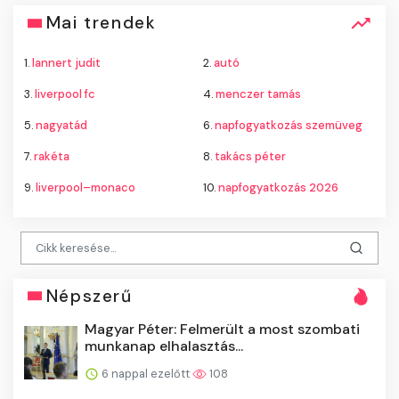
Mai trendek
1.
lannert judit
2.
autó
3.
liverpool fc
4.
menczer tamás
5.
nagyatád
6.
napfogyatkozás szemüveg
7.
rakéta
8.
takács péter
9.
liverpool–monaco
10.
napfogyatkozás 2026
Népszerű
Magyar Péter: Felmerült a most szombati
munkanap elhalasztás...
6 nappal ezelőtt
108