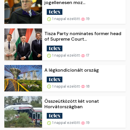
jogellenesen moz...
1 nappal ezelőtt
19
Tisza Party nominates former head
of Supreme Court...
1 nappal ezelőtt
17
A légkondicionált ország
1 nappal ezelőtt
18
Összeütközött két vonat
Horvátországban
1 nappal ezelőtt
19