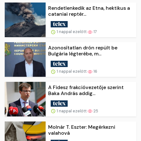
Rendetlenkedik az Etna, hektikus a
cataniai reptér...
1 nappal ezelőtt
17
Azonosítatlan drón repült be
Bulgária légterébe, m...
1 nappal ezelőtt
16
A Fidesz frakcióvezetője szerint
Baka András addig...
1 nappal ezelőtt
25
Molnár T. Eszter: Megérkezni
valahová