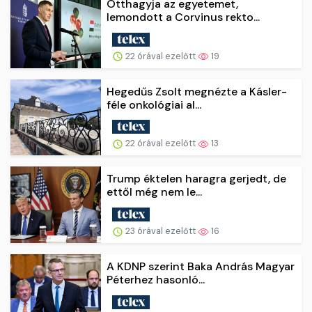
Otthagyja az egyetemet,
lemondott a Corvinus rekto...
22 órával ezelőtt
19
Hegedűs Zsolt megnézte a Kásler-
féle onkológiai al...
22 órával ezelőtt
13
Trump éktelen haragra gerjedt, de
ettől még nem le...
23 órával ezelőtt
16
A KDNP szerint Baka András Magyar
Péterhez hasonló...