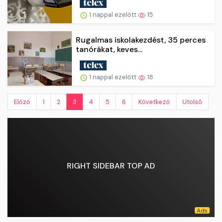
1 nappal ezelőtt
15
Rugalmas iskolakezdést, 35 perces
tanórákat, keves...
1 nappal ezelőtt
18
Előző
1
2
3
4
5
6
Következő
Utolsó
RIGHT SIDEBAR TOP AD