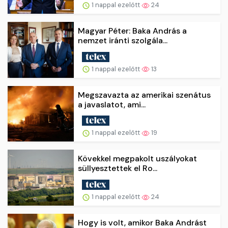
1 nappal ezelőtt
24
Magyar Péter: Baka András a
nemzet iránti szolgála...
1 nappal ezelőtt
13
Megszavazta az amerikai szenátus
a javaslatot, ami...
1 nappal ezelőtt
19
Kövekkel megpakolt uszályokat
süllyesztettek el Ro...
1 nappal ezelőtt
24
Hogy is volt, amikor Baka Andrást