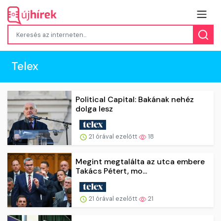
Telex
Political Capital: Bakának nehéz
dolga lesz
21 órával ezelőtt
18
Megint megtalálta az utca embere
Takács Pétert, mo...
21 órával ezelőtt
21