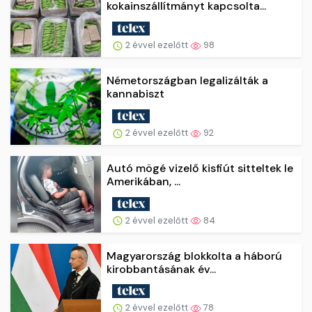
kokainszállítmányt kapcsolta...
2 évvel ezelőtt
98
Németországban legalizálták a
kannabiszt
2 évvel ezelőtt
92
Autó mögé vizelő kisfiút sitteltek le
Amerikában, ...
2 évvel ezelőtt
84
Magyarország blokkolta a háború
kirobbantásának év...
2 évvel ezelőtt
78