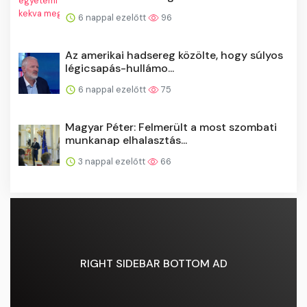
6 nappal ezelőtt
96
Az amerikai hadsereg közölte, hogy súlyos
légicsapás-hullámo...
6 nappal ezelőtt
75
Magyar Péter: Felmerült a most szombati
munkanap elhalasztás...
3 nappal ezelőtt
66
RIGHT SIDEBAR BOTTOM AD