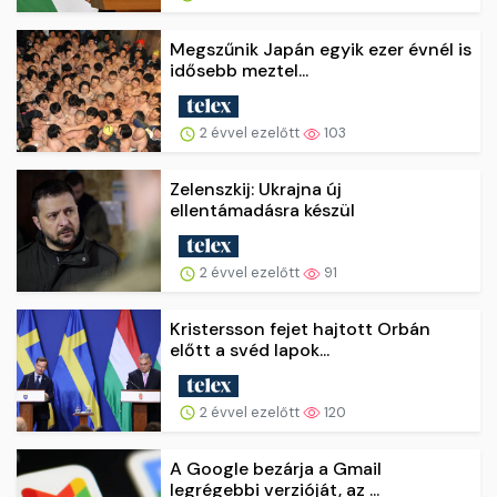
Megszűnik Japán egyik ezer évnél is
idősebb meztel...
2 évvel ezelőtt
103
Zelenszkij: Ukrajna új
ellentámadásra készül
2 évvel ezelőtt
91
Kristersson fejet hajtott Orbán
előtt a svéd lapok...
2 évvel ezelőtt
120
A Google bezárja a Gmail
legrégebbi verzióját, az ...