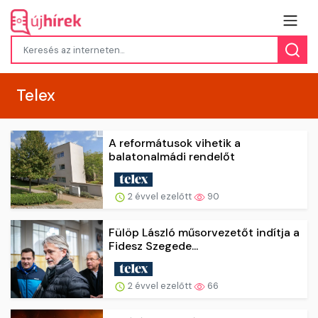
Telex
A reformátusok vihetik a
balatonalmádi rendelőt
2 évvel ezelőtt
90
Fülöp László műsorvezetőt indítja a
Fidesz Szegede...
2 évvel ezelőtt
66