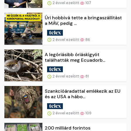
2 évvel ezelőtt
107
Úri hobbivá tette a bringaszállítást
a MÁV, pedig ...
2 évvel ezelőtt
86
A legóriásibb óriáskígyót
találhatták meg Ecuadorb...
2 évvel ezelőtt
81
Szankcióáradattal emlékezik az EU
és az USA a hábo...
2 évvel ezelőtt
109
200 milliárd forintos