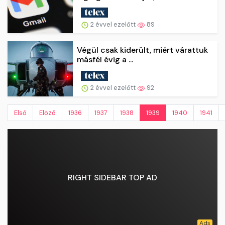
2 évvel ezelőtt
89
Végül csak kiderült, miért várattuk
másfél évig a ...
2 évvel ezelőtt
92
Első
Előző
1936
1937
1938
1939
1940
1941
RIGHT SIDEBAR TOP AD