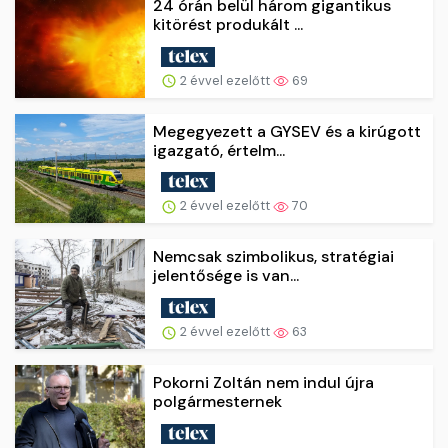
24 órán belül három gigantikus
kitörést produkált ...
2 évvel ezelőtt
69
Megegyezett a GYSEV és a kirúgott
igazgató, értelm...
2 évvel ezelőtt
70
Nemcsak szimbolikus, stratégiai
jelentősége is van...
2 évvel ezelőtt
63
Pokorni Zoltán nem indul újra
polgármesternek